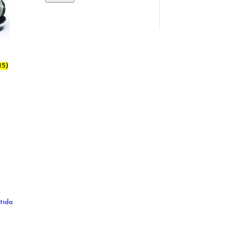
15)
stida