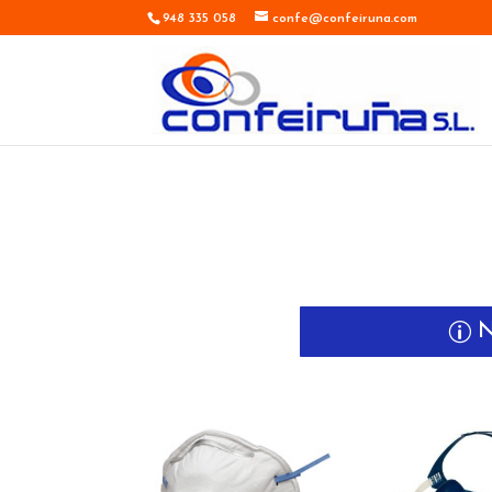
948 335 058
confe@confeiruna.com
N