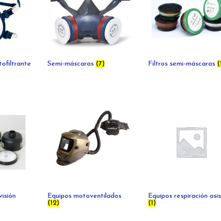
ofiltrante
Semi-máscaras
(7)
Filtros semi-máscaras
(
visión
Equipos motoventilados
Equipos respiración asi
(12)
(1)