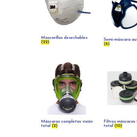
Mascarillas desechables
Semi-máscara aut
(22)
(6)
Máscaras completas visión
Filtros máscaras 
total
(2)
total
(10)