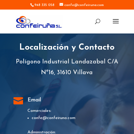
948 335 058
confe@confeiruna.com
Localización y Contacto
Polígono Industrial Landazabal C/A
Nº16, 31610 Villava

Email
Comerciales:
confe@confeiruna.com
Administración: