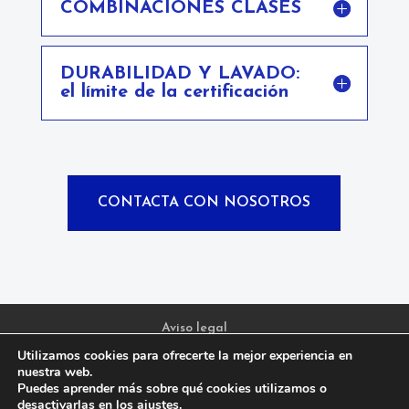
COMBINACIONES CLASES
DURABILIDAD Y LAVADO:
el límite de la certificación
CONTACTA CON NOSOTROS
Aviso legal
Política de privacidad y protección de datos
Utilizamos cookies para ofrecerte la mejor experiencia en
nuestra web.
Política de Cookies
Puedes aprender más sobre qué cookies utilizamos o
desactivarlas en los
ajustes
.