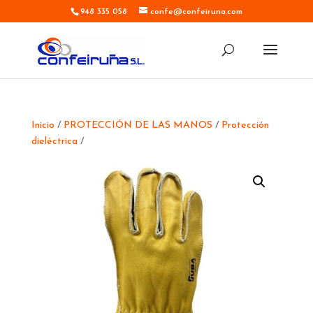
948 335 058
confe@confeiruna.com
Inicio
/
PROTECCIÓN DE LAS MANOS
/
Protección
dieléctrica
/