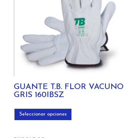
elegir
en
la
página
de
producto
GUANTE T.B. FLOR VACUNO
GRIS 160IBSZ
Este
producto
Seleccionar opciones
tiene
múltiples
variantes.