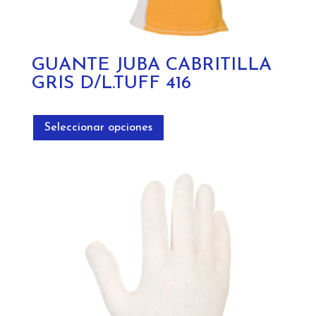
GUANTE JUBA CABRITILLA
GRIS D/L.TUFF 416
Este
producto
Seleccionar opciones
tiene
múltiples
variantes.
Las
opciones
se
pueden
elegir
en
la
página