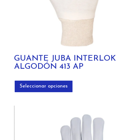
de
producto
GUANTE JUBA INTERLOK
ALGODÓN 413 AP
Este
producto
Seleccionar opciones
tiene
múltiples
variantes.
Las
opciones
se
pueden