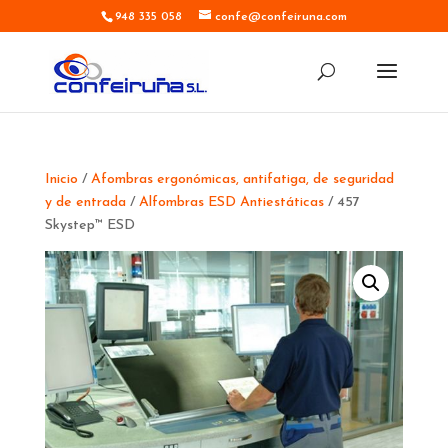
948 335 058
confe@confeiruna.com
Inicio
/
Afombras ergonómicas, antifatiga, de seguridad
y de entrada
/
Alfombras ESD Antiestáticas
/ 457
Skystep™ ESD