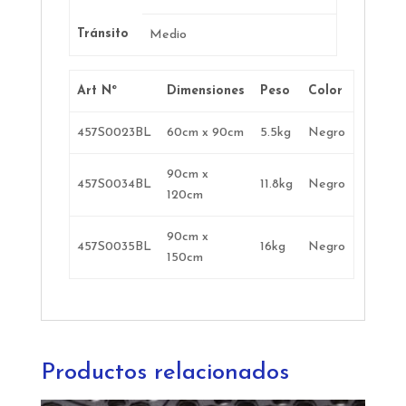
Tránsito
Medio
Art Nº
Dimensiones
Peso
Color
457S0023BL
60cm x 90cm
5.5kg
Negro
90cm x
457S0034BL
11.8kg
Negro
120cm
90cm x
457S0035BL
16kg
Negro
150cm
Productos relacionados