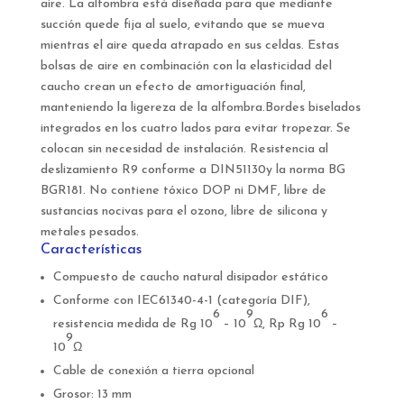
aire. La alfombra está diseñada para que mediante
succión quede fija al suelo, evitando que se mueva
mientras el aire queda atrapado en sus celdas. Estas
bolsas de aire en combinación con la elasticidad del
caucho crean un efecto de amortiguación final,
manteniendo la ligereza de la alfombra.Bordes biselados
integrados en los cuatro lados para evitar tropezar. Se
colocan sin necesidad de instalación. Resistencia al
deslizamiento R9 conforme a DIN51130y la norma BG
BGR181. No contiene tóxico DOP ni DMF, libre de
sustancias nocivas para el ozono, libre de silicona y
metales pesados.
Características
Compuesto de caucho natural disipador estático
Conforme con IEC61340-4-1 (categoría DIF),
6
9
6
resistencia medida de Rg 10
– 10
Ω, Rp Rg 10
–
9
10
Ω
Cable de conexión a tierra opcional
Grosor: 13 mm