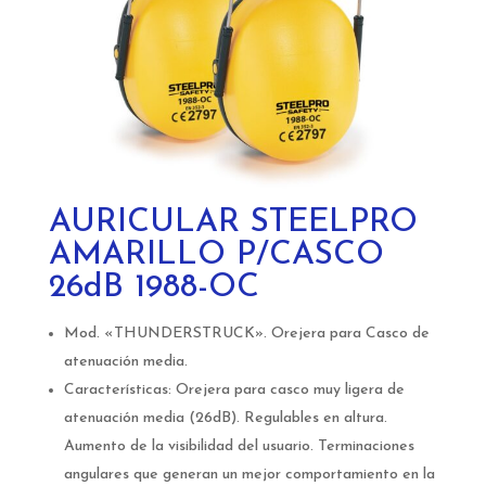
AURICULAR STEELPRO
AMARILLO P/CASCO
26dB 1988-OC
Mod. «THUNDERSTRUCK». Orejera para Casco de
atenuación media.
Características: Orejera para casco muy ligera de
atenuación media (26dB). Regulables en altura.
Aumento de la visibilidad del usuario. Terminaciones
angulares que generan un mejor comportamiento en la