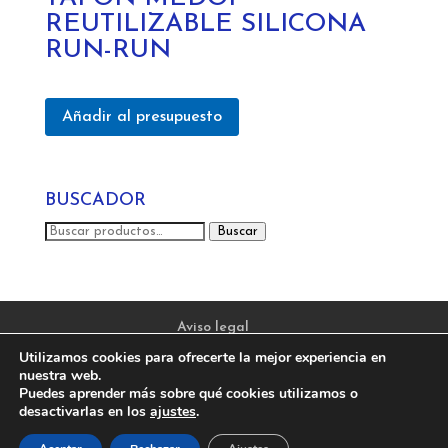
REUTILIZABLE SILICONA
RUN-RUN
Añadir al presupuesto
BUSCADOR
Buscar
Buscar
por:
Aviso legal
Política de privacidad y protección de datos
Utilizamos cookies para ofrecerte la mejor experiencia en
Política de Cookies
nuestra web.
Puedes aprender más sobre qué cookies utilizamos o
desactivarlas en los
ajustes
.
CONFEIRUÑA Distribución de ropa de trabajo y