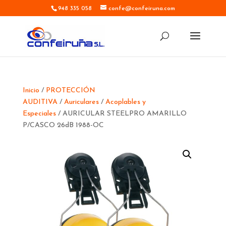
948 335 058
confe@confeiruna.com
Inicio
/
PROTECCIÓN
AUDITIVA
/
Auriculares
/
Acoplables y
Especiales
/ AURICULAR STEELPRO AMARILLO
P/CASCO 26dB 1988-OC