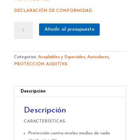
DECLARACIÓN DE CONFORMIDAD
AURICULAR
Añadir al presupuesto
STEELPRO
AMARILLO
P/CASCO
26dB
Categorías:
Acoplables y Especiales
,
Auriculares
,
1988-
PROTECCIÓN AUDITIVA
OC
cantidad
Descripción
Descripción
CARACTERÍSTICAS:
Protección contra niveles medios de ruido