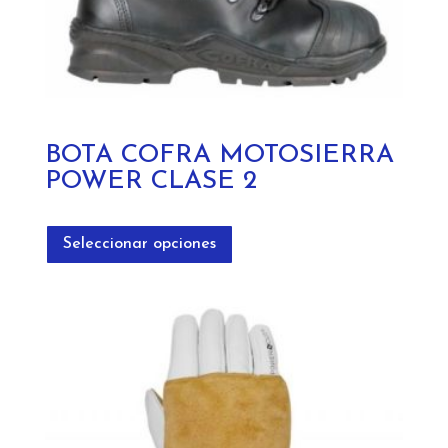
BOTA COFRA MOTOSIERRA
POWER CLASE 2
Este
producto
Seleccionar opciones
tiene
múltiples
variantes.
Las
opciones
se
pueden
elegir