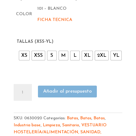
101 – BLANCO
COLOR
FICHA TECNICA
TALLAS (XSS-YL)
XS
XSS
S
M
L
XL
2XL
YL
BATA
Añadir al presupuesto
GARYS
BLANCA
SARGA
MUJER
SKU:
0630020
Categorías:
Batas
,
Batas
,
Batas
,
MANGA
Industria base
,
Limpieza
,
Sanitario
,
VESTUARIO
LARGA
HOSTELERÍA/ALIMENTACIÓN, SANIDAD,