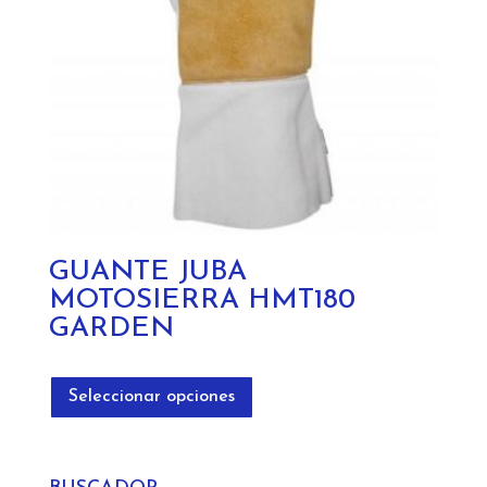
en
la
página
de
producto
GUANTE JUBA
MOTOSIERRA HMT180
GARDEN
Este
producto
Seleccionar opciones
tiene
múltiples
variantes.