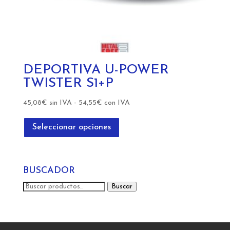
DEPORTIVA U-POWER
TWISTER S1+P
45,08
€
sin IVA
-
54,55
€
con IVA
Este
producto
Seleccionar opciones
tiene
múltiples
variantes.
BUSCADOR
Las
opciones
Buscar
Buscar
se
por:
pueden
elegir