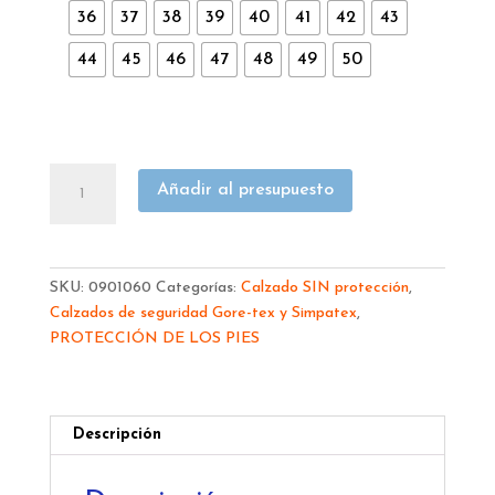
36
37
38
39
40
41
42
43
44
45
46
47
48
49
50
BOTA
Añadir al presupuesto
ROBUSTA
SERVAL
GORE-
TEX
SKU:
0901060
Categorías:
Calzado SIN protección
,
02
Calzados de seguridad Gore-tex y Simpatex
,
cantidad
PROTECCIÓN DE LOS PIES
Descripción