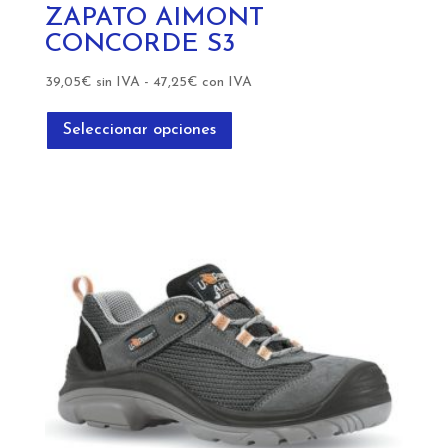
ZAPATO AIMONT
CONCORDE S3
39,05
€
sin IVA
-
47,25
€
con IVA
Este
producto
Seleccionar opciones
tiene
múltiples
variantes.
Las
opciones
se
pueden
elegir
en
la
página
de
producto