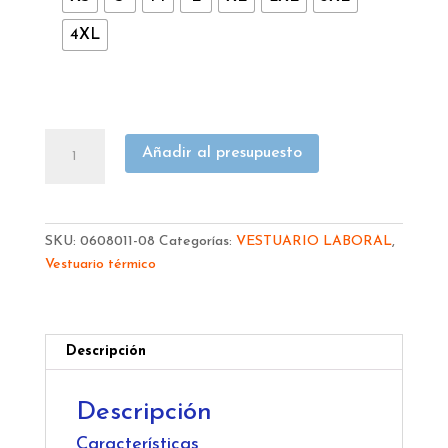
4XL
CAMISETA
Añadir al presupuesto
HELLY
HANSEN
TÉRMICA
NEGRA
SKU:
0608011-08
Categorías:
VESTUARIO LABORAL
,
LIFA
Vestuario térmico
75105
cantidad
Descripción
Descripción
Características