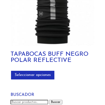
TAPABOCAS BUFF NEGRO
POLAR REFLECTIVE
Este
producto
Seleccionar opciones
tiene
múltiples
variantes.
BUSCADOR
Las
opciones
Buscar
Buscar