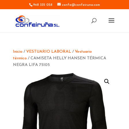
948 335 058
confe@confeiruna.com
Inicio
/
VESTUARIO LABORAL
/
Vestuario
térmico
/ CAMISETA HELLY HANSEN TÉRMICA
NEGRA LIFA 75105