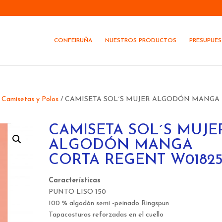
CONFEIRUÑA
NUESTROS PRODUCTOS
PRESUPUE
/
Camisetas y Polos
/ CAMISETA SOL´S MUJER ALGODÓN MANGA
CAMISETA SOL´S MUJE
ALGODÓN MANGA
CORTA REGENT W0182
Características
PUNTO LISO 150
100 % algodón semi -peinado Ringspun
Tapacosturas reforzadas en el cuello