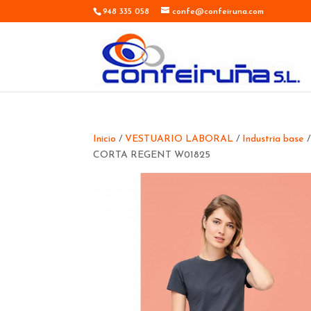
948 335 058
confe@confeiruna.com
Inicio
/
VESTUARIO LABORAL
/
Industria base
CORTA REGENT W01825