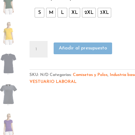
S
M
L
XL
2XL
3XL
CAMISETA
Añadir al presupuesto
SOL
´S
MUJER
ALGODÓN
SKU:
N/D
Categorías:
Camisetas y Polos
,
Industria bas
MANGA
VESTUARIO LABORAL
CORTA
REGENT
W01825
cantidad