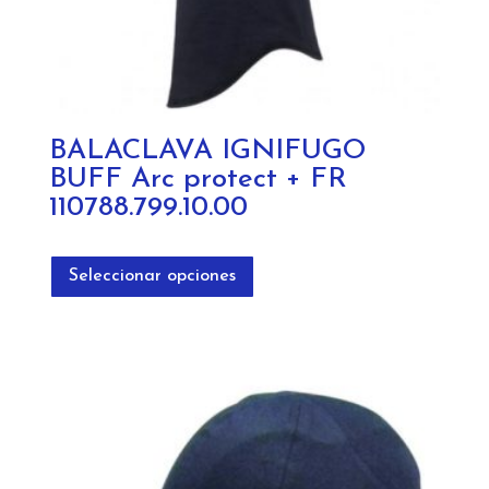
BALACLAVA IGNIFUGO
BUFF Arc protect + FR
110788.799.10.00
Este
producto
Seleccionar opciones
tiene
múltiples
variantes.
Las
opciones
se
pueden
elegir