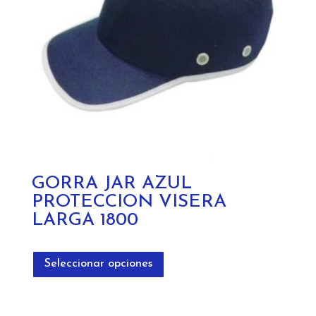
en
la
página
de
producto
GORRA JAR AZUL
PROTECCION VISERA
LARGA 1800
Este
producto
Seleccionar opciones
tiene
múltiples
variantes.