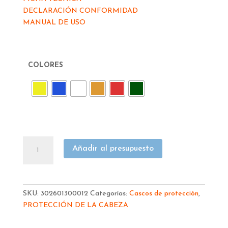
DECLARACIÓN CONFORMIDAD
MANUAL DE USO
COLORES
CASCO
Añadir al presupuesto
IRUDEK
STILO
300
CON
SKU:
302601300012
Categorías:
Cascos de protección
,
TRINQUETE
PROTECCIÓN DE LA CABEZA
302601300012
cantidad