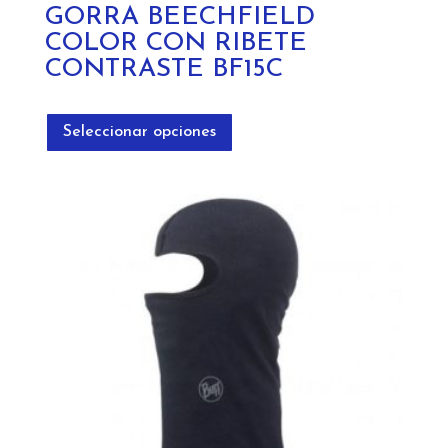
GORRA BEECHFIELD
COLOR CON RIBETE
CONTRASTE BF15C
Este
producto
Seleccionar opciones
tiene
múltiples
variantes.
Las
opciones
se
pueden
elegir
en
la
página
de
producto