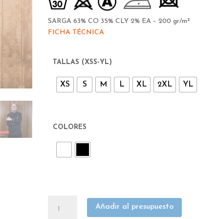
SARGA 63% CO 35% CLY 2% EA – 200 gr/m²
FICHA TÉCNICA
TALLAS (XSS-YL)
XS
S
M
L
XL
2XL
YL
COLORES
CHAQUETA
Añadir al presupuesto
COCINA