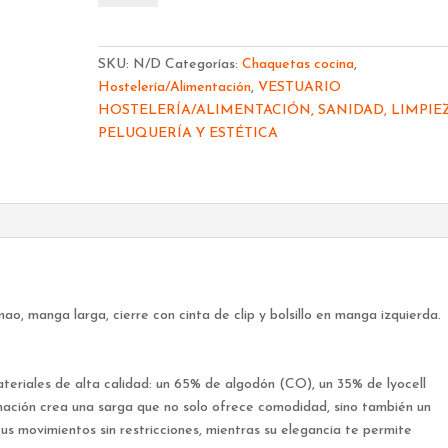
GARYS
UNISEX
APIS
SKU:
N/D
Categorías:
Chaquetas cocina
,
930016
Hostelería/Alimentación
,
VESTUARIO
cantidad
HOSTELERÍA/ALIMENTACIÓN, SANIDAD, LIMPIEZ
PELUQUERÍA Y ESTÉTICA
manga larga, cierre con cinta de clip y bolsillo en manga izquierda.
eriales de alta calidad: un 65% de algodón (CO), un 35% de lyocell
ación crea una sarga que no solo ofrece comodidad, sino también un
s movimientos sin restricciones, mientras su elegancia te permite