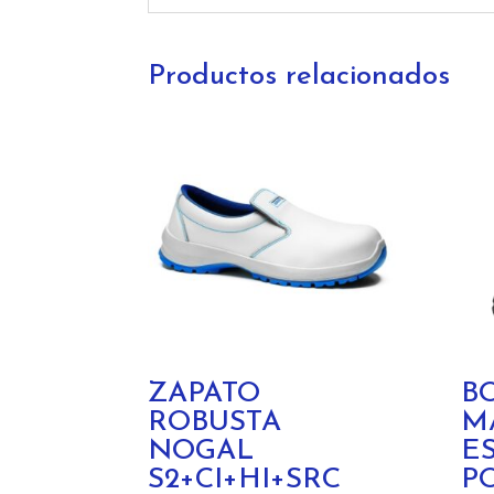
Productos relacionados
ZAPATO
B
ROBUSTA
M
NOGAL
E
S2+CI+HI+SRC
P