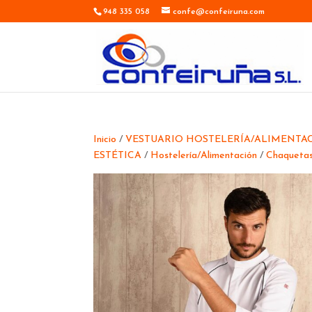
948 335 058
confe@confeiruna.com
Inicio
/
VESTUARIO HOSTELERÍA/ALIMENTACI
ESTÉTICA
/
Hostelería/Alimentación
/
Chaquetas