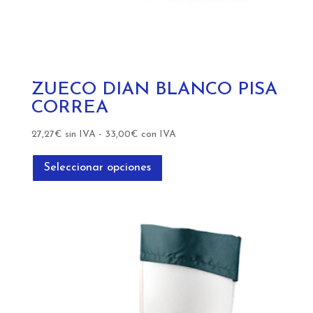
ZUECO DIAN BLANCO PISA
CORREA
27,27
€
sin IVA
-
33,00
€
con IVA
Este
producto
Seleccionar opciones
tiene
múltiples
variantes.
Las
opciones
se
pueden
elegir
en