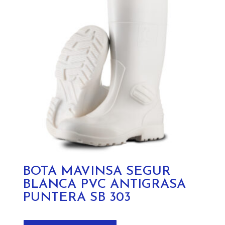
se
pueden
elegir
en
la
página
de
producto
BOTA MAVINSA SEGUR
BLANCA PVC ANTIGRASA
PUNTERA SB 303
Este