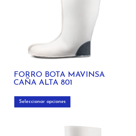
la
página
de
producto
FORRO BOTA MAVINSA
CAÑA ALTA 801
Este
producto
Seleccionar opciones
tiene
múltiples
variantes.
Las
opciones