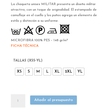
La chaqueta unisex MILITAR presenta un diseño militar
atractivo, con un toque de originalidad. El estampado de
camuflaje en el cuello y los puños agrega un elemento de
estilo y distinción a su uniforme.
MICROFIBRA 100% PES – 148 gr/m²
FICHA TÉCNICA
TALLAS (XSS-YL)
XS
S
M
L
XL
2XL
YL
CHAQUETA
Añadir al presupuesto
COCINA
GARYS