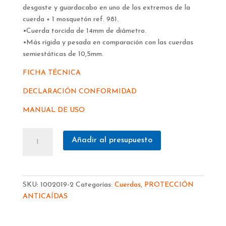
desgaste y guardacabo en uno de los extremos de la
cuerda + 1 mosquetón ref. 981.
•Cuerda torcida de 14mm de diámetro.
•Más rígida y pesada en comparación con las cuerdas
semiestáticas de 10,5mm.
FICHA TÉCNICA
DECLARACIÓN CONFORMIDAD
MANUAL DE USO
CUERDA
Añadir al presupuesto
IRUDEK
10
Mts.
14
SKU:
1002019-2
Categorías:
Cuerdas
,
PROTECCIÓN
mm.+MOSQUETON
ANTICAÍDAS
101006700001
cantidad