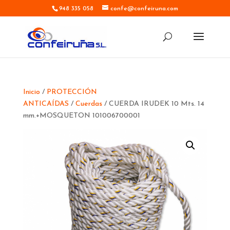
948 335 058
confe@confeiruna.com
Inicio
/
PROTECCIÓN
ANTICAÍDAS
/
Cuerdas
/ CUERDA IRUDEK 10 Mts. 14
mm.+MOSQUETON 101006700001