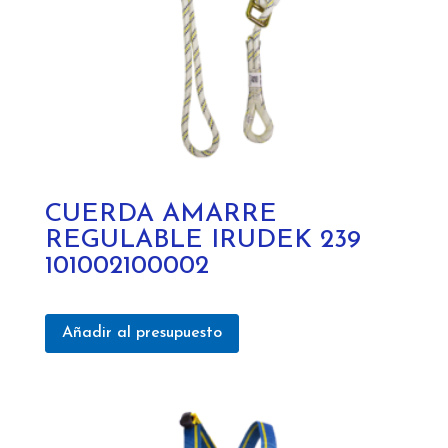
página
de
producto
CUERDA AMARRE
REGULABLE IRUDEK 239
101002100002
Añadir al presupuesto