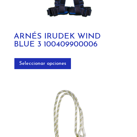
ARNÉS IRUDEK WIND
BLUE 3 100409900006
Este
producto
Seleccionar opciones
tiene
múltiples
variantes.
Las
opciones
se
pueden
elegir
en
la