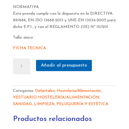
NORMATIVA
Esta prenda cumple con lo dispuesto en la DIRECTIVA
89/686, EN-ISO 13688:2013 y UNE-EN 13034:2005 para
dicho E.P.I., y con el REGLAMENTO (UE) Nº 10/201
Talla: única
FICHA TECNICA
DELANTAL
Añadir al presupuesto
AZUL
100%
POLIURETANO
FP3935
Categorías:
Delantales
,
Hostelería/Alimentación
,
cantidad
VESTUARIO HOSTELERÍA/ALIMENTACIÓN,
SANIDAD, LIMPIEZA, PELUQUERÍA Y ESTÉTICA
Productos relacionados