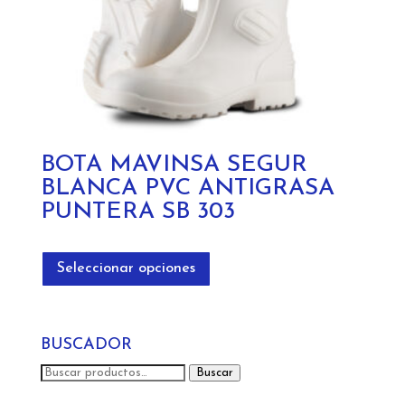
de
producto
BOTA MAVINSA SEGUR
BLANCA PVC ANTIGRASA
PUNTERA SB 303
Este
producto
Seleccionar opciones
tiene
múltiples
variantes.
BUSCADOR
Las
opciones
Buscar
Buscar
se
por: