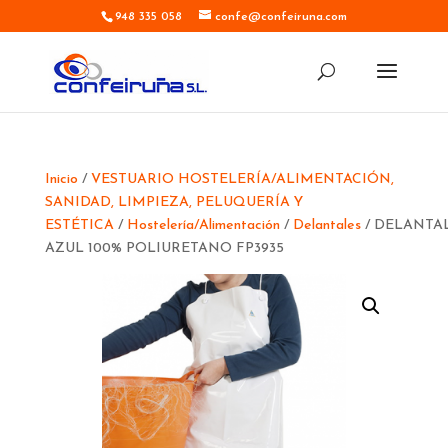
948 335 058
confe@confeiruna.com
Inicio
/
VESTUARIO HOSTELERÍA/ALIMENTACIÓN,
SANIDAD, LIMPIEZA, PELUQUERÍA Y
ESTÉTICA
/
Hostelería/Alimentación
/
Delantales
/ DELANTA
AZUL 100% POLIURETANO FP3935