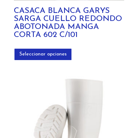
CASACA BLANCA GARYS
SARGA CUELLO REDONDO
ABOTONADA MANGA
CORTA 602 C/101
Este
producto
Seleccionar opciones
tiene
múltiples
variantes.
Las
opciones
se
pueden
elegir
en
la
página