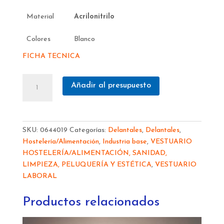
Material
Acrilonitrilo
Colores
Blanco
FICHA TECNICA
DELANTAL
Añadir al presupuesto
BLANCO
IRRASGABLE
719
1.20M
SKU:
0644019
Categorías:
Delantales
,
Delantales
,
cantidad
Hostelería/Alimentación
,
Industria base
,
VESTUARIO
HOSTELERÍA/ALIMENTACIÓN, SANIDAD,
LIMPIEZA, PELUQUERÍA Y ESTÉTICA
,
VESTUARIO
LABORAL
Productos relacionados