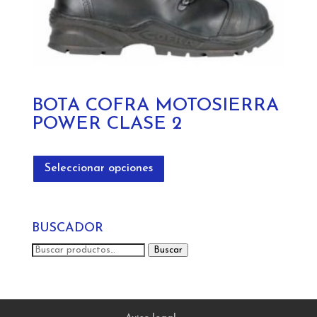
BOTA COFRA MOTOSIERRA
POWER CLASE 2
Este
producto
Seleccionar opciones
tiene
múltiples
variantes.
BUSCADOR
Las
opciones
Buscar
Buscar
se
por:
pueden
elegir
en