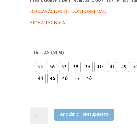
Prestaciones y plus técnicos
: DGUV 112 – 191, piel ita
DECLARACIÓN DE CONFORMIDAD
FICHA TÉCNICA
TALLAS (33-51)
35
36
37
38
39
40
41
42
4
44
45
46
47
48
DEPORTIVA
Añadir al presupuesto
COFRA
SIVORI
S1+P