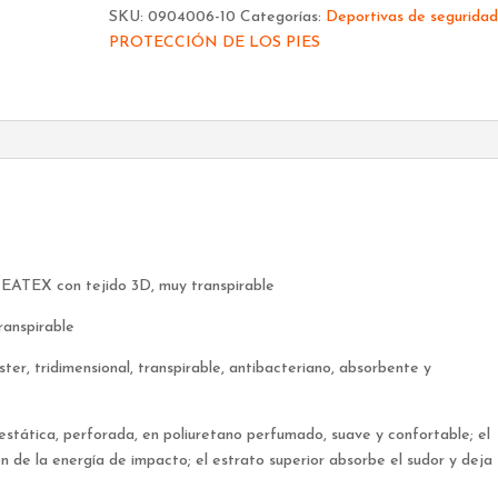
cantidad
SKU:
0904006-10
Categorías:
Deportivas de segurida
PROTECCIÓN DE LOS PIES
REATEX con tejido 3D, muy transpirable
anspirable
ter, tridimensional, transpirable, antibacteriano, absorbente y
ática, perforada, en poliuretano perfumado, suave y confortable; el
ón de la energía de impacto; el estrato superior absorbe el sudor y deja