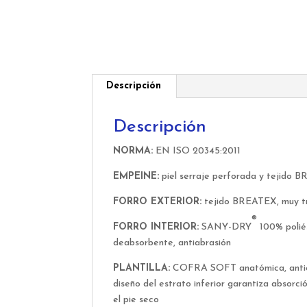
Descripción
Descripción
NORMA:
EN ISO 20345:2011
EMPEINE:
piel serraje perforada y tejido B
FORRO EXTERIOR:
tejido BREATEX, muy tr
®
FORRO INTERIOR:
SANY-DRY
100% poliés
deabsorbente, antiabrasión
PLANTILLA:
COFRA SOFT anatómica, antiest
diseño del estrato inferior garantiza absorci
el pie seco