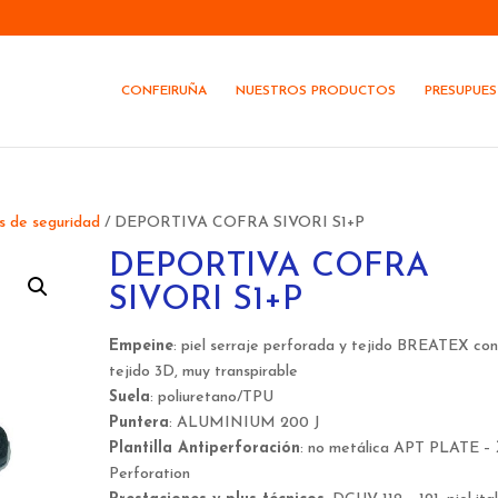
CONFEIRUÑA
NUESTROS PRODUCTOS
PRESUPUE
s de seguridad
/ DEPORTIVA COFRA SIVORI S1+P
DEPORTIVA COFRA
SIVORI S1+P
Empeine
: piel serraje perforada y tejido BREATEX co
tejido 3D, muy transpirable
Suela
: poliuretano/TPU
Puntera
: ALUMINIUM 200 J
Plantilla Antiperforación
: no metálica APT PLATE –
Perforation