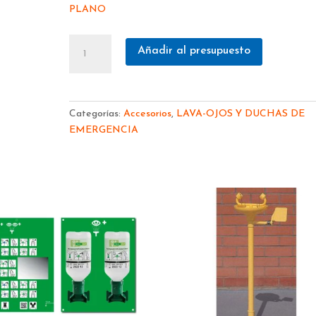
PLANO
DERIVACIÓN
Añadir al presupuesto
"T"
G1-
1/4"
x
Categorías:
Accesorios
,
LAVA-OJOS Y DUCHAS DE
G1/2"
EMERGENCIA
ACERO
INOX
PARA
CONECTAR
1
VÁLVULA
TÉRMICA
191700
cantidad