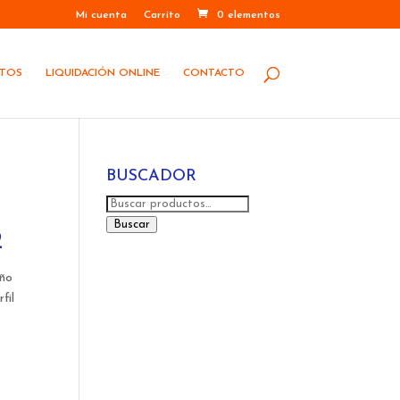
Mi cuenta
Carrito
0 elementos
STOS
LIQUIDACIÓN ONLINE
CONTACTO
BUSCADOR
Buscar
E
por:
Buscar
2
año
fil