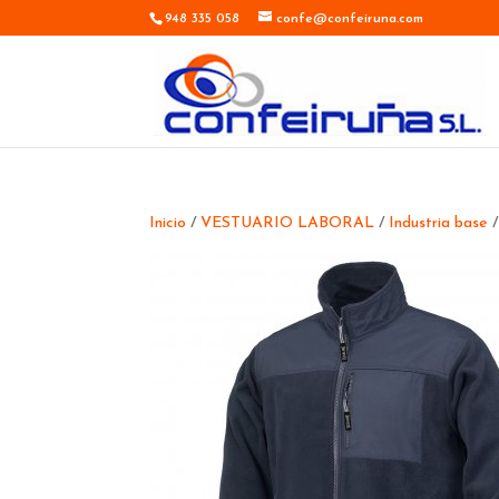
948 335 058
confe@confeiruna.com
Inicio
/
VESTUARIO LABORAL
/
Industria base