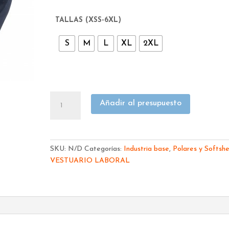
TALLAS (XSS-6XL)
S
M
L
XL
2XL
FORRO
Añadir al presupuesto
POLAR
AZUL
CAZADORA
4055
SKU:
N/D
Categorías:
Industria base
,
Polares y Softshe
cantidad
VESTUARIO LABORAL