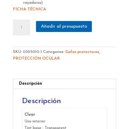
rayaduras)
FICHA TÉCNICA
GAFA
Añadir al presupuesto
BOLLE
NESS+
INCOLORA
NESSPPSI
SKU:
0305010-1
Categorías:
Gafas protectoras
,
cantidad
PROTECCIÓN OCULAR
Descripción
Descripción
Clear
Uso interior
Tint base :
Transparent