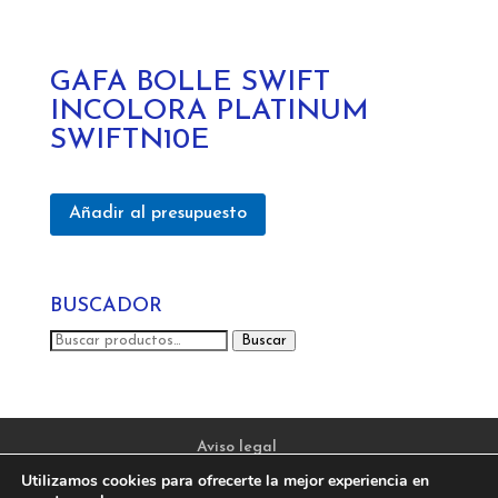
GAFA BOLLE SWIFT
INCOLORA PLATINUM
SWIFTN10E
Añadir al presupuesto
BUSCADOR
Buscar
Buscar
por:
Aviso legal
Política de privacidad y protección de datos
Utilizamos cookies para ofrecerte la mejor experiencia en