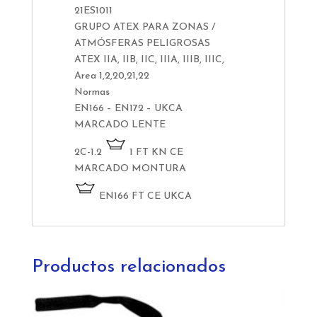
21ES1011
GRUPO ATEX PARA ZONAS /
ATMÓSFERAS PELIGROSAS
ATEX IIA, IIB, IIC, IIIA, IIIB, IIIC,
Area 1,2,20,21,22
Normas
EN166 – EN172 – UKCA
MARCADO LENTE
2C-1.2
1 FT KN CE
MARCADO MONTURA
EN166 FT CE UKCA
Productos relacionados