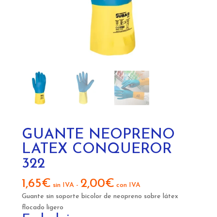
GUANTE NEOPRENO
LATEX CONQUEROR
322
1,65
€
2,00
€
sin IVA
-
con IVA
Guante sin soporte bicolor de neopreno sobre látex
flocado ligero