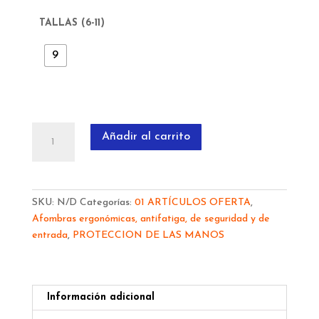
TALLAS (6-11)
9
GUANTE
Añadir al carrito
NEOPRENO
LATEX
CONQUEROR
322
SKU:
N/D
Categorías:
01 ARTÍCULOS OFERTA
,
cantidad
Afombras ergonómicas, antifatiga, de seguridad y de
entrada
,
PROTECCION DE LAS MANOS
Información adicional