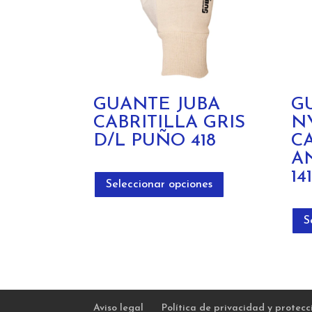
GUANTE JUBA
G
CABRITILLA GRIS
N
D/L PUÑO 418
C
A
Este
14
producto
Seleccionar opciones
tiene
múltiples
S
variantes.
Las
opciones
se
pueden
Aviso legal
Política de privacidad y protec
elegir