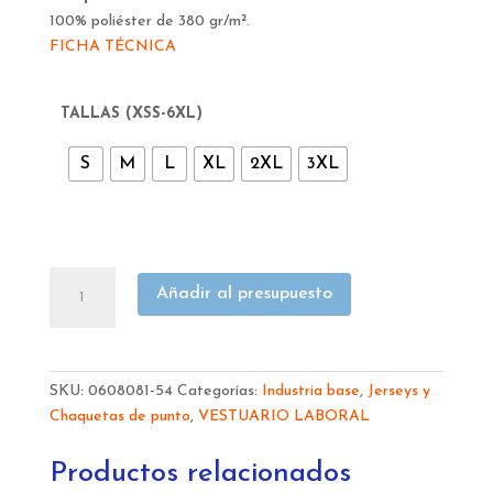
100% poliéster de 380 gr/m².
FICHA TÉCNICA
TALLAS (XSS-6XL)
S
M
L
XL
2XL
3XL
JERSEY
Añadir al presupuesto
JUBA
NEGRO
POLIESTER
OXFORD
SKU:
0608081-54
Categorías:
Industria base
,
Jerseys y
COLUMBUS
Chaquetas de punto
,
VESTUARIO LABORAL
2899B
cantidad
Productos relacionados