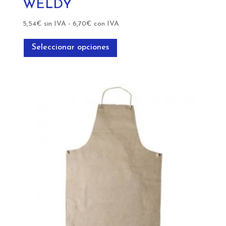
WELDY
5,54
€
sin IVA
-
6,70
€
con IVA
Este
producto
Seleccionar opciones
tiene
múltiples
variantes.
Las
opciones
se
pueden
elegir
en
la
página
de
producto