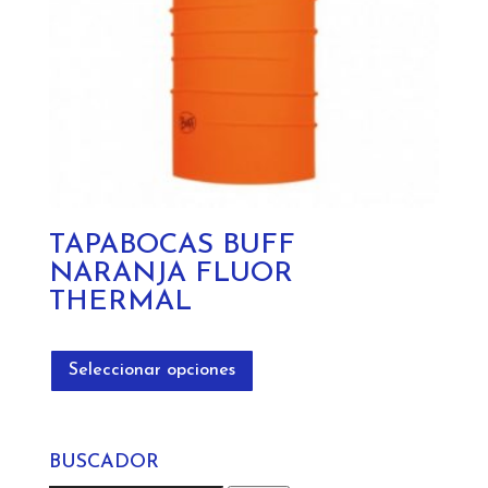
TAPABOCAS BUFF
NARANJA FLUOR
THERMAL
Este
producto
Seleccionar opciones
tiene
múltiples
variantes.
BUSCADOR
Las