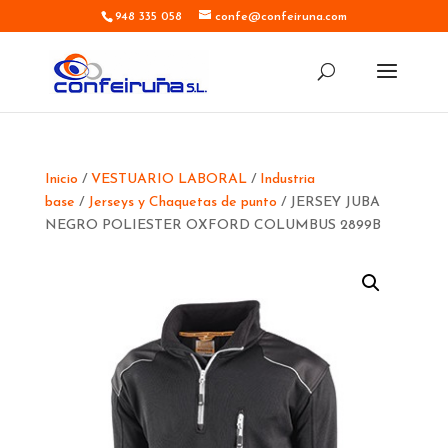
948 335 058
confe@confeiruna.com
Inicio
/
VESTUARIO LABORAL
/
Industria
base
/
Jerseys y Chaquetas de punto
/ JERSEY JUBA
NEGRO POLIESTER OXFORD COLUMBUS 2899B