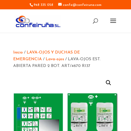
948 335 058
confe@confeiruna.com
Inicio
/
LAVA-OJOS Y DUCHAS DE
EMERGENCIA
/
Lava-ojos
/ LAVA-OJOS EST.
ABIERTA PARED 2 BOT. ART/4670 R137