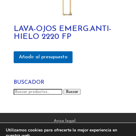
LAVA-OJOS EMERG.ANTI-
HIELO 2220 FP
Añadir al presupuesto
BUSCADOR
Buscar
Buscar
por:
Aviso legal
Política de privacidad y protección de datos
Utilizamos cookies para ofrecerte la mejor experiencia en
Política de Cookies
nuestra web.