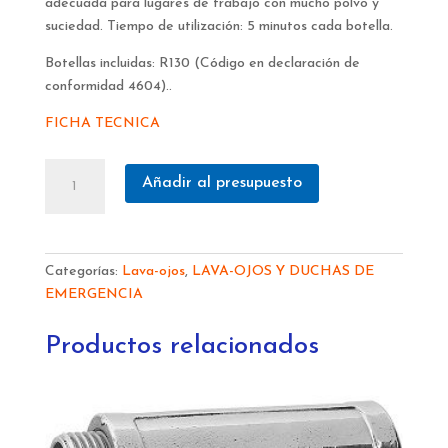
adecuada para lugares de trabajo con mucho polvo y
suciedad. Tiempo de utilización: 5 minutos cada botella.
Botellas incluidas: R130 (Código en declaración de
conformidad 4604)..
FICHA TECNICA
LAVA-
Añadir al presupuesto
OJOS
EST.
ABIERTA
PARED
Categorías:
Lava-ojos
,
LAVA-OJOS Y DUCHAS DE
2
EMERGENCIA
BOT.
ART/4670
Productos relacionados
R137
cantidad