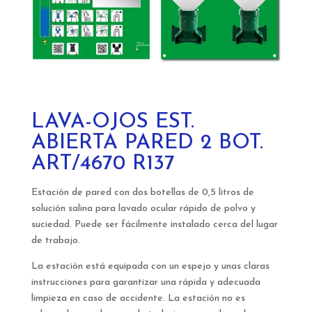
LAVA-OJOS EST.
ABIERTA PARED 2 BOT.
ART/4670 R137
Estación de pared con dos botellas de 0,5 litros de
solución salina para lavado ocular rápido de polvo y
suciedad. Puede ser fácilmente instalado cerca del lugar
de trabajo.
La estación está equipada con un espejo y unas claras
instrucciones para garantizar una rápida y adecuada
limpieza en caso de accidente. La estación no es