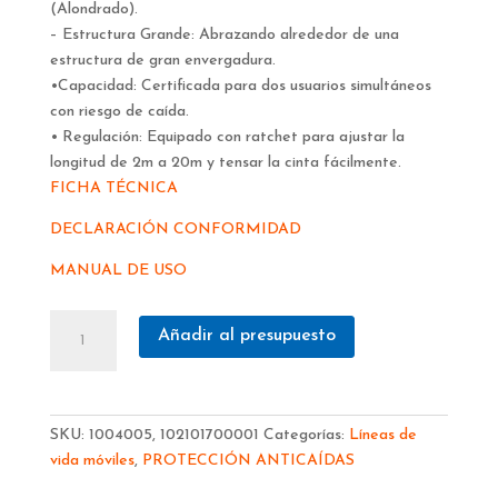
(Alondrado).
– Estructura Grande: Abrazando alrededor de una
estructura de gran envergadura.
•Capacidad: Certificada para dos usuarios simultáneos
con riesgo de caída.
• Regulación: Equipado con ratchet para ajustar la
longitud de 2m a 20m y tensar la cinta fácilmente.
FICHA TÉCNICA
DECLARACIÓN CONFORMIDAD
MANUAL DE USO
LINEA
Añadir al presupuesto
DE
VIDA
PORTATIL
IRUDEK
SKU:
1004005, 102101700001
Categorías:
Líneas de
20M
vida móviles
,
PROTECCIÓN ANTICAÍDAS
X2