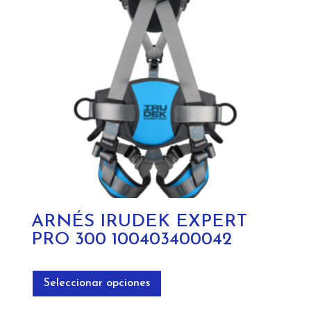
ARNÉS IRUDEK EXPERT
PRO 300 100403400042
Este
producto
Seleccionar opciones
tiene