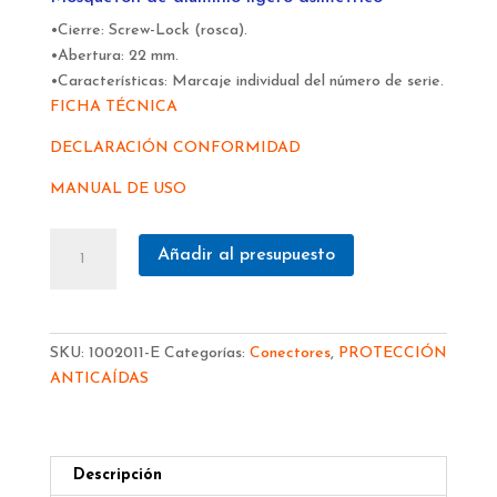
•Cierre: Screw-Lock (rosca).
•Abertura: 22 mm.
•Características: Marcaje individual del número de serie.
FICHA TÉCNICA
DECLARACIÓN CONFORMIDAD
MANUAL DE USO
MOSQUETON
Añadir al presupuesto
IRUDEK
SILVERLIGHT
1135
ALUMINIO
SKU:
1002011-E
Categorías:
Conectores
,
PROTECCIÓN
VIROLA
ANTICAÍDAS
102300900006
cantidad
Descripción