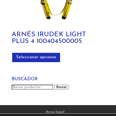
ARNÉS IRUDEK LIGHT
PLUS 4 100404500005
Este
producto
Seleccionar opciones
tiene
múltiples
variantes.
BUSCADOR
Las
opciones
Buscar
Buscar
se
por:
pueden
elegir
en
Aviso legal