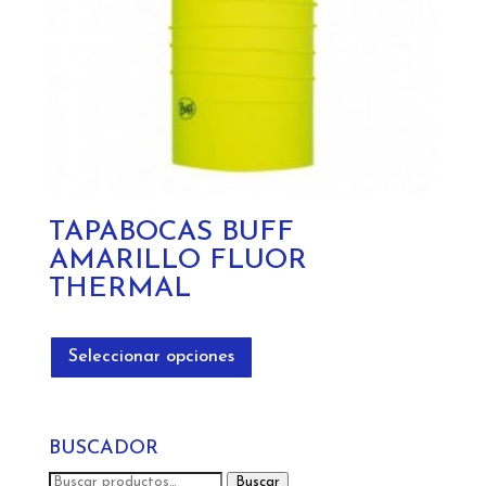
TAPABOCAS BUFF
AMARILLO FLUOR
THERMAL
Este
producto
Seleccionar opciones
tiene
múltiples
variantes.
BUSCADOR
Las
opciones
Buscar
Buscar