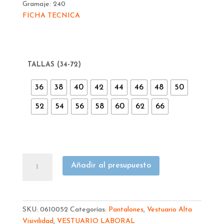
Gramaje:
240
FICHA TECNICA
TALLAS (34-72)
36
38
40
42
44
46
48
50
52
54
56
58
60
62
66
PANTALON
Añadir al presupuesto
NARANJA
AV
MULTIB
REFLEC
SKU:
0610052
Categorías:
Pantalones
,
Vestuario Alta
SEANA
Visivilidad
,
VESTUARIO LABORAL