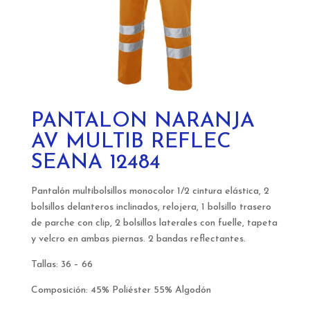
PANTALON NARANJA
AV MULTIB REFLEC
SEANA 12484
Pantalón multibolsillos monocolor 1/2 cintura elástica, 2
bolsillos delanteros inclinados, relojera, 1 bolsillo trasero
de parche con clip, 2 bolsillos laterales con fuelle, tapeta
y velcro en ambas piernas. 2 bandas reflectantes.
Tallas:
36 – 66
Composición:
45% Poliéster 55% Algodón