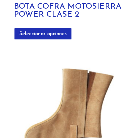
BOTA COFRA MOTOSIERRA
POWER CLASE 2
Este
producto
Seleccionar opciones
tiene
múltiples
variantes.
Las
opciones
se
pueden
elegir
en
la
página
de
producto