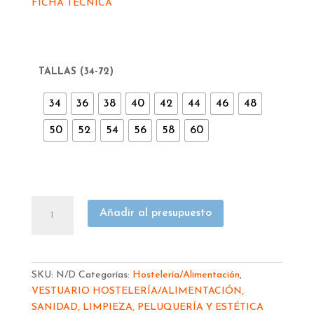
FICHA TECNICA
TALLAS (34-72)
34
36
38
40
42
44
46
48
50
52
54
56
58
60
PANTALON
Añadir al presupuesto
VAQUERO
AMBAR
MUJER
ELAST.
SKU:
N/D
Categorías:
Hostelería/Alimentación
,
2813
VESTUARIO HOSTELERÍA/ALIMENTACIÓN,
cantidad
SANIDAD, LIMPIEZA, PELUQUERÍA Y ESTÉTICA