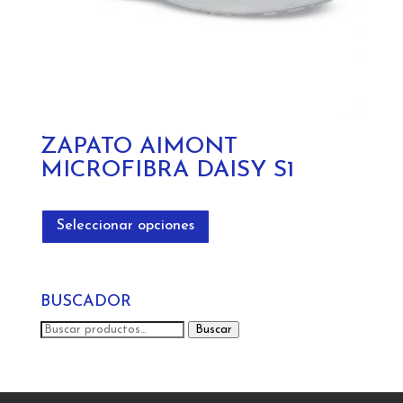
producto
ZAPATO AIMONT
MICROFIBRA DAISY S1
Este
producto
Seleccionar opciones
tiene
múltiples
variantes.
BUSCADOR
Las
opciones
Buscar
Buscar
se
por:
pueden
elegir