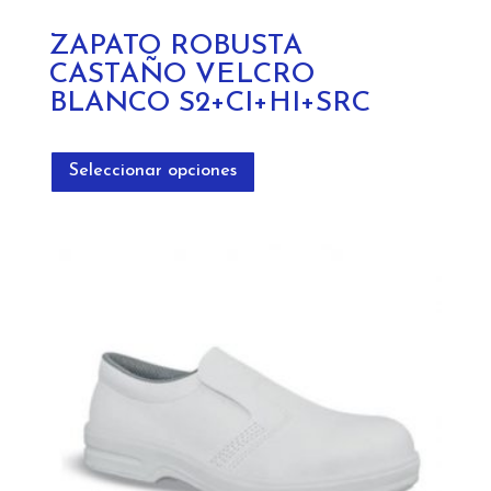
ZAPATO ROBUSTA
CASTAÑO VELCRO
BLANCO S2+CI+HI+SRC
Este
producto
Seleccionar opciones
tiene
múltiples
variantes.
Las
opciones
se
pueden
elegir
en
la
página
de