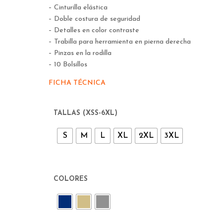
– Cinturilla elástica
– Doble costura de seguridad
– Detalles en color contraste
– Trabilla para herramienta en pierna derecha
– Pinzas en la rodilla
– 10 Bolsillos
FICHA TÉCNICA
TALLAS (XSS-6XL)
S
M
L
XL
2XL
3XL
COLORES