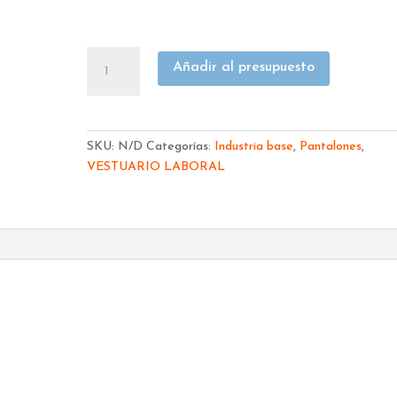
PANTALON
Añadir al presupuesto
VELILLA
BICOLOR
MULTIBOLSILLOS
CANVAS
SKU:
N/D
Categorías:
Industria base
,
Pantalones
,
103011B
VESTUARIO LABORAL
cantidad