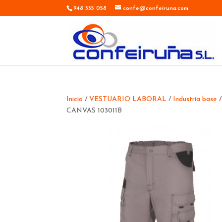
948 335 058
confe@confeiruna.com
Inicio
/
VESTUARIO LABORAL
/
Industria base
CANVAS 103011B