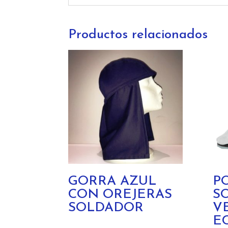
Productos relacionados
GORRA AZUL
P
CON OREJERAS
S
SOLDADOR
V
E
Este