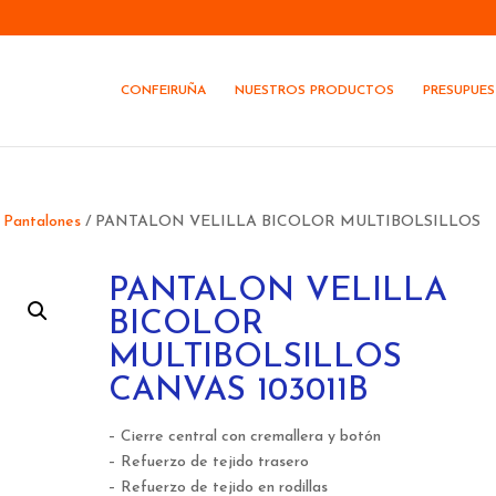
CONFEIRUÑA
NUESTROS PRODUCTOS
PRESUPUE
/
Pantalones
/ PANTALON VELILLA BICOLOR MULTIBOLSILLOS
PANTALON VELILLA
BICOLOR
MULTIBOLSILLOS
CANVAS 103011B
– Cierre central con cremallera y botón
– Refuerzo de tejido trasero
– Refuerzo de tejido en rodillas