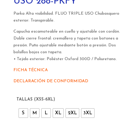
USO 288-PKFY
Parka Alta visibilidad. FLUO TRIPLE USO
Chubasquero
exterior: Transpirable.
Capucha escamoteable en cuello y ajustable con cordón.
Doble cierre frontal: cremallera y tapeta con botones a
presión. Puño ajustable mediante botón a presión. Dos
bolsillos bajos con tapeta.
• Tejido exterior: Poliéster Oxford 300D / Poliuretano.
FICHA TÉCNICA
DECLARACIÓN DE CONFORMIDAD
TALLAS (XSS-6XL)
S
M
L
XL
2XL
3XL