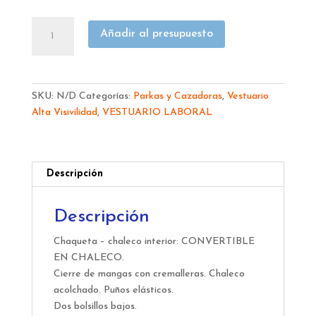
PARKA
Añadir al presupuesto
MARCA
AMARILLA
ALTA
VISIBILIDAD
SKU:
N/D
Categorías:
Parkas y Cazadoras
,
Vestuario
TRIPLE
Alta Visivilidad
,
VESTUARIO LABORAL
USO
288-
PKFY
cantidad
Descripción
Descripción
Chaqueta – chaleco interior: CONVERTIBLE
EN CHALECO.
Cierre de mangas con cremalleras. Chaleco
acolchado. Puños elásticos.
Dos bolsillos bajos.