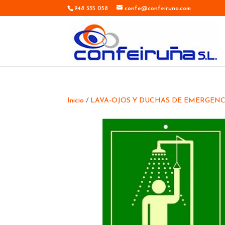
948 335 058
confe@confeiruna.com
Inicio
/
LAVA-OJOS Y DUCHAS DE EMERGENC