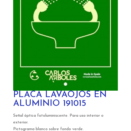
PLACA LAVAOJOS EN
ALUMINIO 191015
Señal óptica fotoluminiscente. Para uso interior o
exterior.
Pictograma blanco sobre fondo verde.