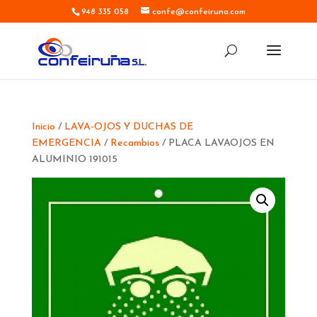
948 335 058
confe@confeiruna.com
Inicio
/
LAVA-OJOS Y DUCHAS DE
EMERGENCIA
/
Recambios
/ PLACA LAVAOJOS EN
ALUMINIO 191015