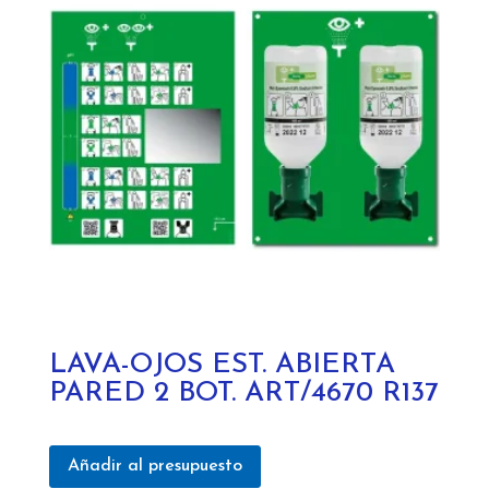
LAVA-OJOS EST. ABIERTA
PARED 2 BOT. ART/4670 R137
Añadir al presupuesto