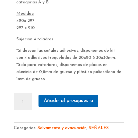
categorias A y B.
Medidas:
420x 297
297 x 210
Sujecion 4 taladros
*Si desean las señales adhesivas, disponemos de kit
con 4 adhesivos troquelados de 20×20 ó 30x30mm.
*Solo para exteriores, disponemos de placas en
aluminio de 0,8mm de grueso y plástico poliestileno de
1mm de grueso
Señales
Añadir al presupuesto
salvamento
y
vías
de
Categorías:
Salvamento y evacuación
,
SEÑALES
evacuación