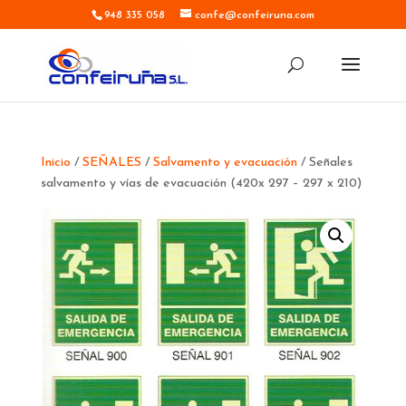
948 335 058
confe@confeiruna.com
Inicio
/
SEÑALES
/
Salvamento y evacuación
/ Señales
salvamento y vías de evacuación (420x 297 – 297 x 210)