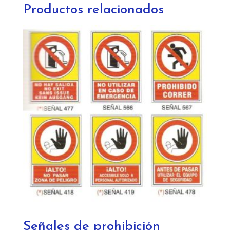
(420x
Productos relacionados
297
-
297
x
210)
cantidad
Señales de prohibición