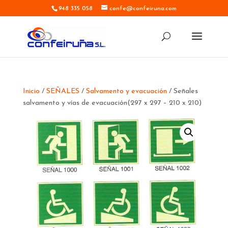
948 335 058
confe@confeiruna.com
Inicio
/
SEÑALES
/
Salvamento y evacuación
/ Señales
salvamento y vías de evacuación(297 x 297 – 210 x 210)