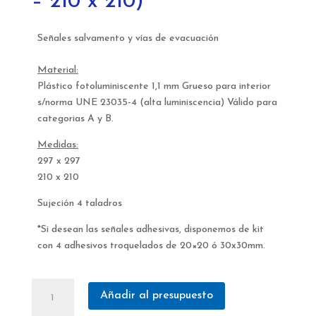
– 210 x 210)
Señales salvamento y vías de evacuación
Material:
Plástico fotoluminiscente 1,1 mm Grueso para interior
s/norma UNE 23035-4 (alta luminiscencia) Válido para
categorias A y B.
Medidas:
297 x 297
210 x 210
Sujeción 4 taladros
*Si desean las señales adhesivas, disponemos de kit
con 4 adhesivos troquelados de 20×20 ó 30x30mm.
Señales
Añadir al presupuesto
salvamento