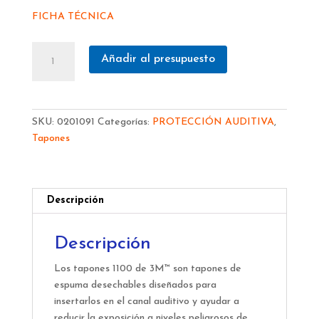
FICHA TÉCNICA
TAPON
Añadir al presupuesto
3M
1110
ESPUMA
CON
SKU:
0201091
Categorías:
PROTECCIÓN AUDITIVA
,
CORDONES
Tapones
cantidad
Descripción
Descripción
Los tapones 1100 de 3M™ son tapones de
espuma desechables diseñados para
insertarlos en el canal auditivo y ayudar a
reducir la exposición a niveles peligrosos de