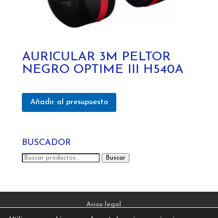
AURICULAR 3M PELTOR
NEGRO OPTIME III H540A
Añadir al presupuesto
BUSCADOR
Buscar
Buscar
por:
Aviso legal
Política de privacidad y protección de datos