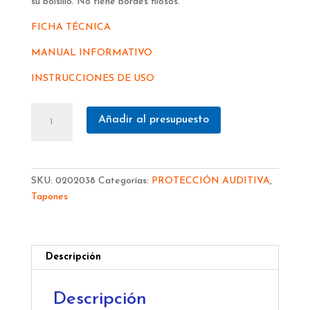
su bolsillo. No tiene bordes filosos.
FICHA TÉCNICA
MANUAL INFORMATIVO
INSTRUCCIONES DE USO
TAPÓN
Añadir al presupuesto
MOLDEX
ROCKETS
CORD
MX6401
SKU:
0202038
Categorías:
PROTECCIÓN AUDITIVA
,
cantidad
Tapones
Descripción
Descripción