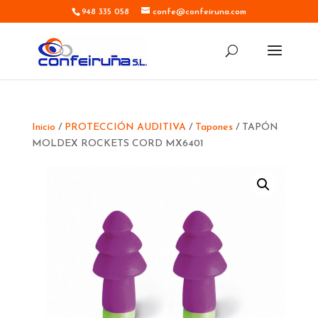
948 335 058
confe@confeiruna.com
Inicio
/
PROTECCIÓN AUDITIVA
/
Tapones
/ TAPÓN
MOLDEX ROCKETS CORD MX6401