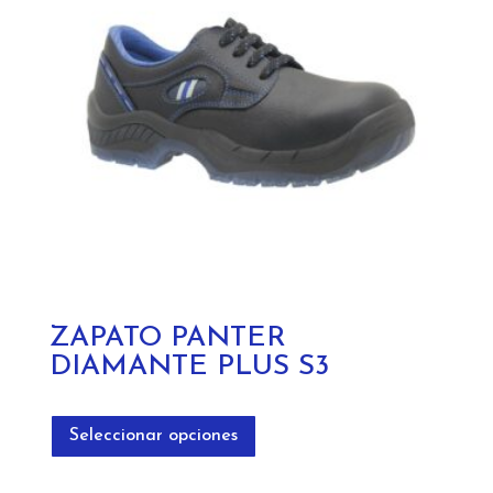
pueden
elegir
en
la
página
de
producto
ZAPATO PANTER
DIAMANTE PLUS S3
Este
producto
Seleccionar opciones
tiene
múltiples