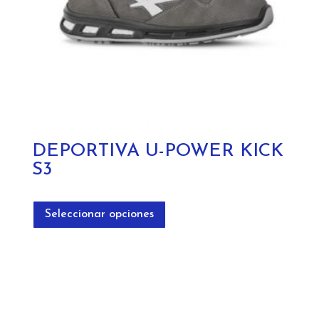
DEPORTIVA U-POWER KICK
S3
Este
producto
Seleccionar opciones
tiene
múltiples
variantes.
Las
opciones
se