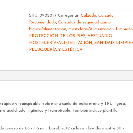
BLANCO
O2+FO+CI+SRC
SKU:
0902047
Categorías:
Calzado
,
Calzado
Sin
Recomendado
,
Calzados de seguidad gama
perforar
blanca/alimentación
,
Hostelería/Alimentación
,
Limpieza
cantidad
PROTECCIÓN DE LOS PIES
,
VESTUARIO
HOSTELERÍA/ALIMENTACIÓN, SANIDAD, LIMPIEZ
PELUQUERÍA Y ESTÉTICA
rápido y transpirable, sobre una suela de poliuretano y TPU; ligera,
rro acolchado, higiénico y transpirable. También incluye plantilla
 de grueso de 1,6 – 1,8 mm. Lavable, 12 ciclos en lavadora entre 30 –