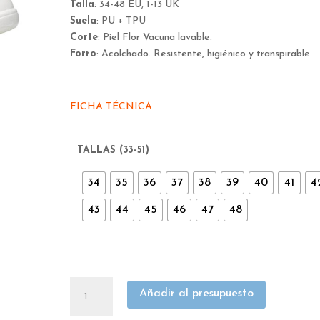
Talla
: 34-48 EU, 1-13 UK
Suela
: PU + TPU
Corte
: Piel Flor Vacuna lavable.
Forro
: Acolchado. Resistente, higiénico y transpirable.
FICHA TÉCNICA
TALLAS (33-51)
34
35
36
37
38
39
40
41
4
43
44
45
46
47
48
ZAPATO
Añadir al presupuesto
ROBUSTA
CARMEN