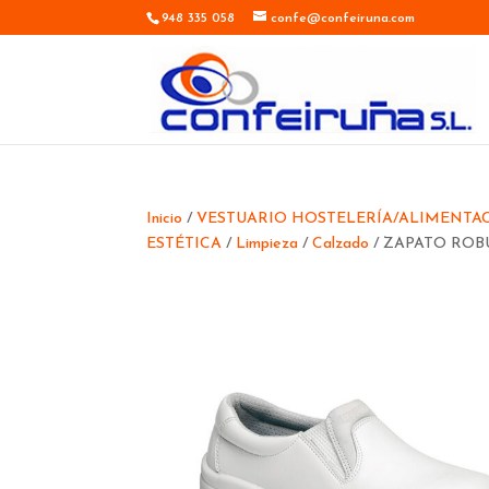
948 335 058
confe@confeiruna.com
Inicio
/
VESTUARIO HOSTELERÍA/ALIMENTACI
ESTÉTICA
/
Limpieza
/
Calzado
/ ZAPATO ROBU