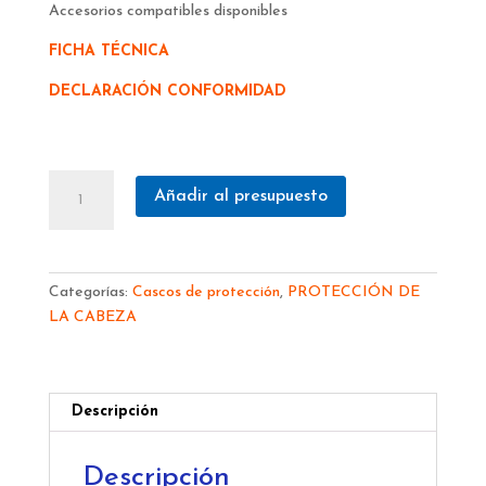
Accesorios compatibles disponibles
FICHA TÉCNICA
DECLARACIÓN CONFORMIDAD
CASCO
Añadir al presupuesto
PORTWEST
VENTILADO
TRINQUETE
FIBRA
Categorías:
Cascos de protección
,
PROTECCIÓN DE
CARBONO
LA CABEZA
PC55
cantidad
Descripción
Descripción