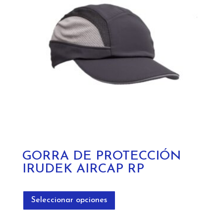
GORRA DE PROTECCIÓN
IRUDEK AIRCAP RP
Este
producto
Seleccionar opciones
tiene
múltiples