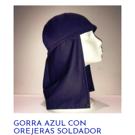
variantes.
Las
opciones
se
pueden
elegir
en
la
página
de
producto
GORRA AZUL CON
OREJERAS SOLDADOR