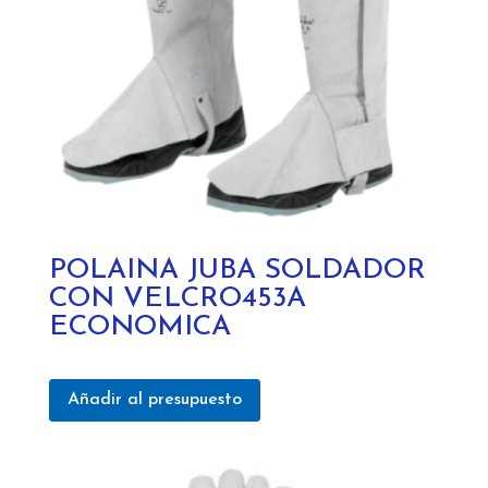
la
página
de
producto
POLAINA JUBA SOLDADOR
CON VELCRO453A
ECONOMICA
Añadir al presupuesto