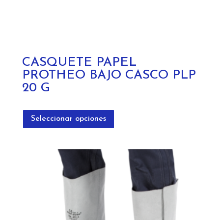
CASQUETE PAPEL
PROTHEO BAJO CASCO PLP
20 G
Este
producto
Seleccionar opciones
tiene
múltiples
variantes.
Las
opciones
se
pueden
elegir
en