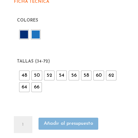
FICHA TÉCNICA
COLORES
TALLAS (34-72)
48
50
52
54
56
58
60
62
64
66
CAZADORA
Añadir al presupuesto
CONFECCIONES
ESTE