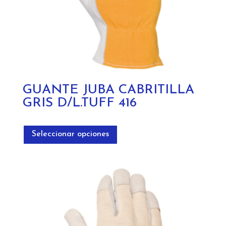
producto
GUANTE JUBA CABRITILLA
GRIS D/L.TUFF 416
Este
producto
Seleccionar opciones
tiene
múltiples
variantes.
Las
opciones
se
pueden