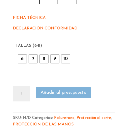
FICHA TÉCNICA
DECLARACIÓN CONFORMIDAD
TALLAS (6-11)
6
7
8
9
10
GUANTE
Añadir al presupuesto
JUBA
DYNEMA
DY004
POWER
SKU:
N/D
Categorías:
Poliuretano
,
Protección al corte
,
FIT
PROTECCIÓN DE LAS MANOS