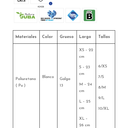
Materiales
Color
Grueso
Largo
Tallas
XS – 22
cm
6/XS
S – 23
cm
Blanco
7/S
Poliuretano
Galga
M – 24
( Pu )
13
8/M
cm
9/L
L – 25
cm
10/XL
XL –
26 cm