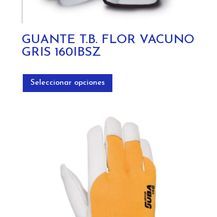
GUANTE T.B. FLOR VACUNO
GRIS 160IBSZ
Este
producto
Seleccionar opciones
tiene
múltiples
variantes.
Las
opciones
se
pueden
elegir
en
la
página
de