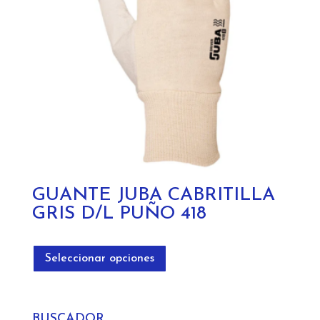
elegir
en
la
página
de
producto
GUANTE JUBA CABRITILLA
GRIS D/L PUÑO 418
Este
producto
Seleccionar opciones
tiene
múltiples
variantes.
BUSCADOR