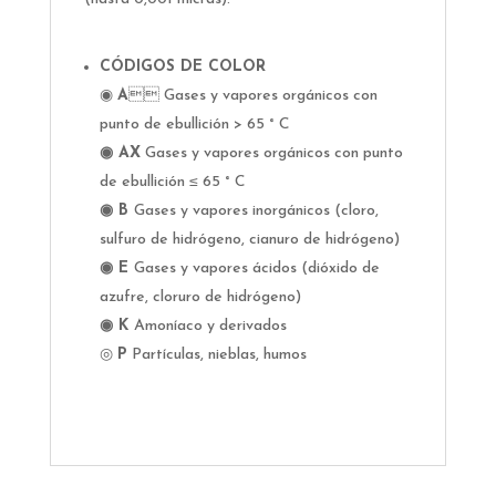
CÓDIGOS DE COLOR
◉
A
 Gases y vapores orgánicos con
punto de ebullición > 65 ° C
◉ AX
Gases y vapores orgánicos con punto
de ebullición ≤ 65 ° C
◉ B
Gases y vapores inorgánicos (cloro,
sulfuro de hidrógeno, cianuro de hidrógeno)
◉ E
Gases y vapores ácidos (dióxido de
azufre, cloruro de hidrógeno)
◉ K
Amoníaco y derivados
◎
P
Partículas, nieblas, humos