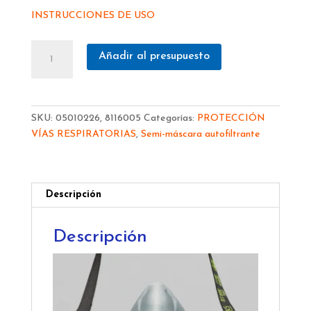
INSTRUCCIONES DE USO
MASCARA
Añadir al presupuesto
BLS
BLS
8400NEXT
ABEK1P3
SKU:
05010226, 8116005
Categorías:
PROTECCIÓN
R
VÍAS RESPIRATORIAS
,
Semi-máscara autofiltrante
D
8116005
cantidad
Descripción
Descripción