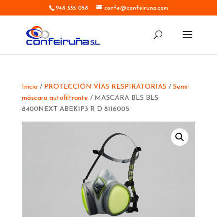
948 335 058
confe@confeiruna.com
Inicio
/
PROTECCIÓN VÍAS RESPIRATORIAS
/
Semi-
máscara autofiltrante
/ MASCARA BLS BLS
8400NEXT ABEK1P3 R D 8116005