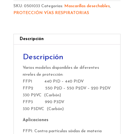
FFP3D
SKU:
0501033
Categorías:
Mascarillas desechables
,
VALVULA
PROTECCIÓN VÍAS RESPIRATORIAS
14011021
cantidad
Descripción
Descripción
Varios modelos disponibles de diferentes
niveles de protección:
FFP1 440 P1D – 440 P1DV
FFP2 550 P2D – 550 P2DV – 220 P2DV
330 P2VC (Carbón)
FFP3 990 P3DV
330 P3DVC (Carbón)
Aplicaciones
FFP1: Contra partículas sóidas de materia