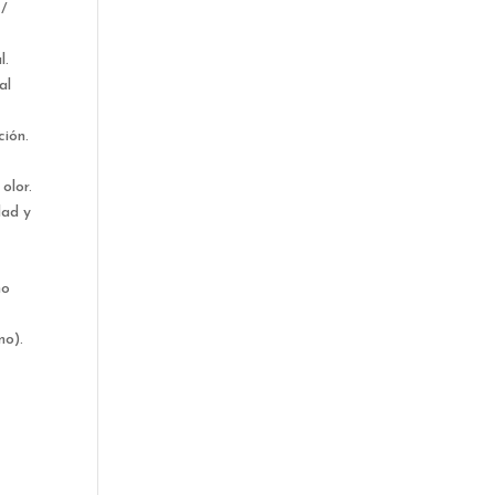
/
l.
al
ción.
olor.
dad y
no
mo).