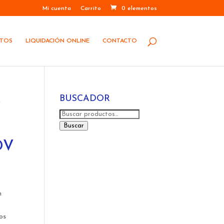
Mi cuenta
Carrito
0 elementos
STOS
LIQUIDACIÓN ONLINE
CONTACTO
BUSCADOR
A
Buscar
por:
Buscar
DV
n
os