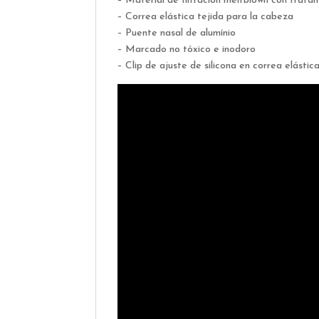
– Material de filtración meltblown con trata
– Correa elástica tejida para la cabeza
– Puente nasal de alumínio
– Marcado no tóxico e inodoro
– Clip de ajuste de silicona en correa elástic