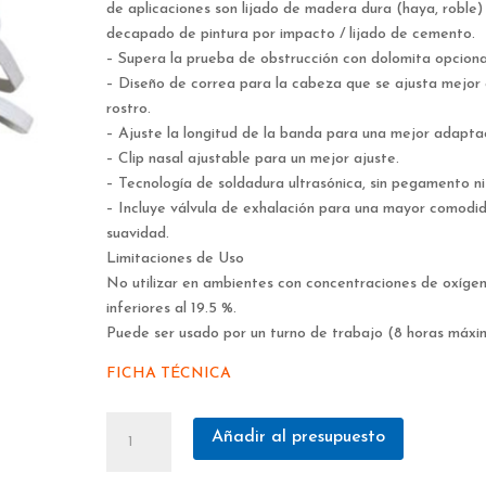
de aplicaciones son lijado de madera dura (haya, roble) 
decapado de pintura por impacto / lijado de cemento.
– Supera la prueba de obstrucción con dolomita opciona
– Diseño de correa para la cabeza que se ajusta mejor 
rostro.
– Ajuste la longitud de la banda para una mejor adapta
– Clip nasal ajustable para un mejor ajuste.
– Tecnología de soldadura ultrasónica, sin pegamento ni 
– Incluye válvula de exhalación para una mayor comodi
suavidad.
Limitaciones de Uso
No utilizar en ambientes con concentraciones de oxíge
inferiores al 19.5 %.
Puede ser usado por un turno de trabajo (8 horas máxi
FICHA TÉCNICA
MASCARILLA
Añadir al presupuesto
SIBOL-
SPASCIANI