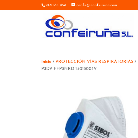
948 335 058
confe@confeiruna.com
Inicio
/
PROTECCIÓN VÍAS RESPIRATORIAS
/
P3DV FFP3NRD 14013003V