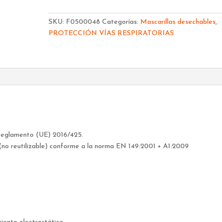
EUROPA
P3DV
SKU:
F0500048
Categorías:
Mascarillas desechables
,
FFP3NRD
PROTECCIÓN VÍAS RESPIRATORIAS
14013003V
cantidad
 Reglamento (UE) 2016/425.
(no reutilizable) conforme a la norma EN 149:2001 + A1:2009