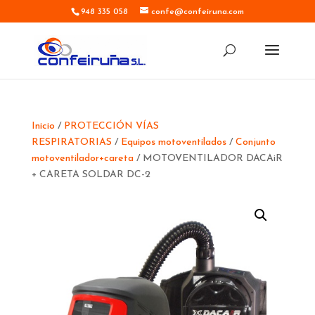
948 335 058
confe@confeiruna.com
Inicio
/
PROTECCIÓN VÍAS
RESPIRATORIAS
/
Equipos motoventilados
/
Conjunto
motoventilador+careta
/ MOTOVENTILADOR DACAiR
+ CARETA SOLDAR DC-2