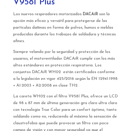
V958I Plus
Los nuevos respiradores motorizados
DACAiR
son la
opción más eficaz y versátil para protegerse de las
partículas dañinas en forma de polvos, humos o nieblas
producidas durante los trabajos de soldadura y técnicas
afines.
Siempre velando por la seguridad y protección de los
usuarios, el motoventilador DACAiR cumple con los más
altos estándares en protección respiratoria. Los
conjuntos DACAiR WH02 están certificados conforme
a la legislación en vigor 425/2016 según la EN 12941:1998
+ A1:2003 + A2:2008 en clase TH2.
La careta WH02 con el filtro V958I Plus, ofrece un LCD
de 98 x 87 mm de última generación gris claro ultra claro
con tecnología True Color para un confort óptimo, tanto
soldando como no, reduciendo al máximo la sensación de
claustrofobia que puede provocar un filtro con poco
campo de visión y con mayor seguridad ya que el