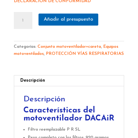
DECLARACIÓN DE CONFORMIDAD
MOTOVENTILADOR
Añadir al presupuesto
DACAiR
+
CARETA
SOLDAR
Categorías:
Conjunto motoventilador+careta
,
Equipos
WH02
motoventilados
,
PROTECCIÓN VÍAS RESPIRATORIAS
GRAND
FILTRO
ELECTRÓNICO
V958I
Descripción
Plus
cantidad
Descripción
Características del
motoventilador DACAiR
Filtro reemplazable P R SL
Peso completo con los filtros: 920 gramos