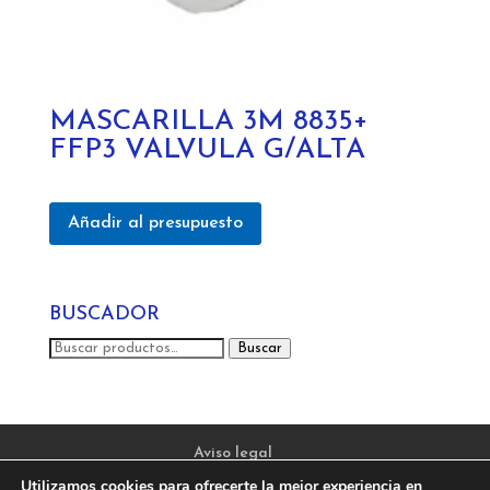
MASCARILLA 3M 8835+
FFP3 VALVULA G/ALTA
Añadir al presupuesto
BUSCADOR
Buscar
Buscar
por:
Aviso legal
Política de privacidad y protección de datos
Utilizamos cookies para ofrecerte la mejor experiencia en