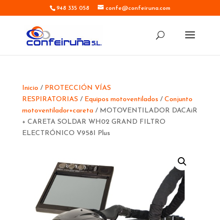
948 335 058
confe@confeiruna.com
Inicio
/
PROTECCIÓN VÍAS
RESPIRATORIAS
/
Equipos motoventilados
/
Conjunto
motoventilador+careta
/ MOTOVENTILADOR DACAiR
+ CARETA SOLDAR WH02 GRAND FILTRO
ELECTRÓNICO V958I Plus