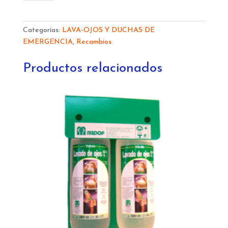
DUCHA
EN
ACERO
Categorías:
LAVA-OJOS Y DUCHAS DE
INOXIDABLE
EMERGENCIA
,
Recambios
(válvula
horizontal)
Productos relacionados
191106
cantidad