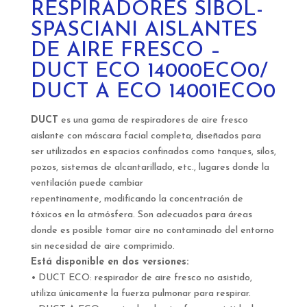
RESPIRADORES SIBOL-
SPASCIANI AISLANTES
DE AIRE FRESCO –
DUCT ECO 14000ECO0/
DUCT A ECO 14001ECO0
DUCT
es una gama de respiradores de aire fresco
aislante con máscara facial completa, diseñados para
ser utilizados en espacios confinados como tanques, silos,
pozos, sistemas de alcantarillado, etc., lugares donde la
ventilación puede cambiar
repentinamente, modificando la concentración de
tóxicos en la atmósfera. Son adecuados para áreas
donde es posible tomar aire no contaminado del entorno
sin necesidad de aire comprimido.
Está disponible en dos versiones:
• DUCT ECO: respirador de aire fresco no asistido,
utiliza únicamente la fuerza pulmonar para respirar.