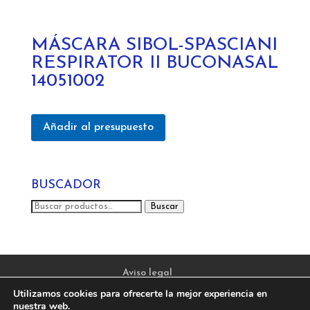
MÁSCARA SIBOL-SPASCIANI
RESPIRATOR II BUCONASAL
14051002
Añadir al presupuesto
BUSCADOR
Buscar
Buscar
por:
Aviso legal
Política de privacidad y protección de datos
Utilizamos cookies para ofrecerte la mejor experiencia en
nuestra web.
Política de Cookies