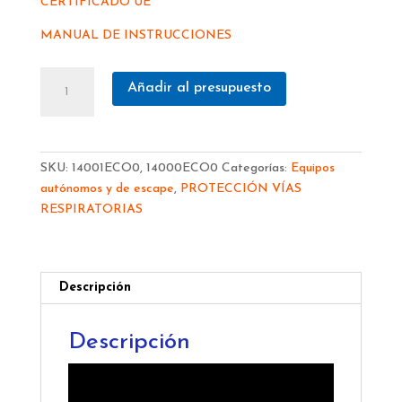
CERTIFICADO UE
MANUAL DE INSTRUCCIONES
RESPIRADORES
Añadir al presupuesto
SIBOL-
SPASCIANI
AISLANTES
DE
SKU:
14001ECO0, 14000ECO0
Categorías:
Equipos
AIRE
autónomos y de escape
,
PROTECCIÓN VÍAS
FRESCO
RESPIRATORIAS
-
DUCT
ECO
14000ECO0/
Descripción
DUCT
A
Descripción
ECO
14001ECO0
cantidad