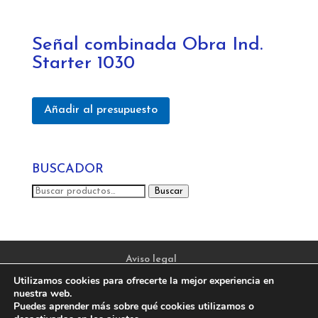
Señal combinada Obra Ind.
Starter 1030
Añadir al presupuesto
BUSCADOR
Buscar
Buscar
por:
Aviso legal
Política de privacidad y protección de datos
Utilizamos cookies para ofrecerte la mejor experiencia en
nuestra web.
Política de Cookies
Puedes aprender más sobre qué cookies utilizamos o